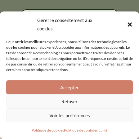
Cliquez ... Vous en saurez beaucoup plus !
Gérer le consentement aux
cookies
Pour offrir les meilleures expériences, nous utilisons des technologies telles
que les cookies pour stocker et/ou accéder aux informations des appareils. Le
fait de consentir à ces technologies nous permettra de traiter des données
telles que le comportement de navigation ou les ID uniques sur ce site. Le fait de
ne pas consentir ou de retirer son consentement peut avoir un effet négatif sur
Notre projet a bénéficié du soutien du département de l'Ain.
certaines caractéristiques et fonctions.
Accepter
Refuser
Voir les préférences
Politique de cookies
Politique de confidentialité