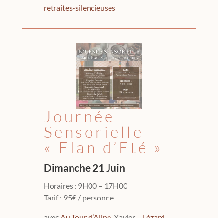
retraites-silencieuses
Journée
Sensorielle –
« Elan d’Eté »
Dimanche 21 Juin
Horaires : 9H00 – 17H00
Tarif : 95€ / personne
avec
Au Tour d’Aline
, Xavier –
Lézard